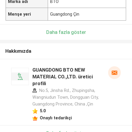
Marka adı
BTO
Menşe yeri
Guangdong Çin
Daha fazla göster
Hakkımızda
GUANGDONG BTO NEW
MATERIAL CO.,LTD. üretici
profili
No.5, Jinsha Rd., Zhupingsha,
Wangniudun Town, Dongguan City,
Guangdong Province, China ,Çin
5.0
Onaylı tedarikçi