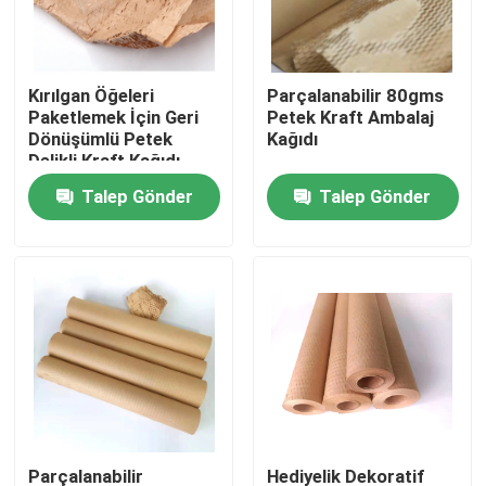
Fabrika turu
Kırılgan Öğeleri
Parçalanabilir 80gms
Paketlemek İçin Geri
Petek Kraft Ambalaj
Kalite kontrol
Dönüşümlü Petek
Kağıdı
Delikli Kraft Kağıdı
Talep Gönder
Talep Gönder
Bizimle iletişime geçin
Bir teklif isteği
Zemin Koruma Kağıdı
Geçici Zemin Koruma Rulosu
Kraft Kağıt Zemin Koruması
Parçalanabilir
Hediyelik Dekoratif