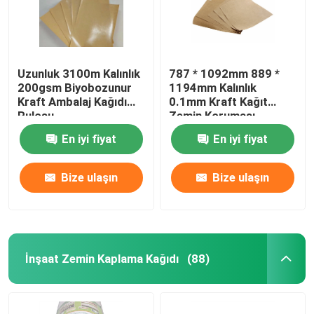
Uzunluk 3100m Kalınlık
787 * 1092mm 889 *
200gsm Biyobozunur
1194mm Kalınlık
Kraft Ambalaj Kağıdı
0.1mm Kraft Kağıt
Rulosu
Zemin Koruması
En iyi fiyat
En iyi fiyat
Bize ulaşın
Bize ulaşın
İnşaat Zemin Kaplama Kağıdı
(88)