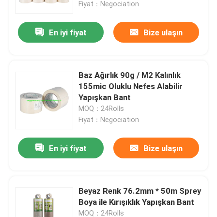
Fiyat：Negociation
En iyi fiyat
Bize ulaşın
Baz Ağırlık 90g / M2 Kalınlık
155mic Oluklu Nefes Alabilir
Yapışkan Bant
MOQ：24Rolls
Fiyat：Negociation
En iyi fiyat
Bize ulaşın
Ana sayfa
Hakkımızda
Beyaz Renk 76.2mm * 50m Sprey
Boya ile Kırışıklık Yapışkan Bant
Kişiler
MOQ：24Rolls