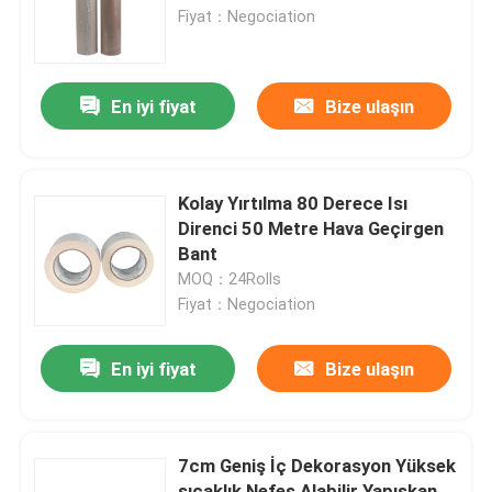
Fiyat：Negociation
Ürünler
En iyi fiyat
Bize ulaşın
Zemin Koruma Kağıdı
Geçici Zemin Koruma Rulosu
Kolay Yırtılma 80 Derece Isı
Direnci 50 Metre Hava Geçirgen
Bant
Kraft Kağıt Zemin Koruması
MOQ：24Rolls
Fiyat：Negociation
İnşaat Zemin Kaplama Kağıdı
En iyi fiyat
Bize ulaşın
Karton Baskı Kağıdı
7cm Geniş İç Dekorasyon Yüksek
Su geçirmez Döşeme Levhaları
sıcaklık Nefes Alabilir Yapışkan