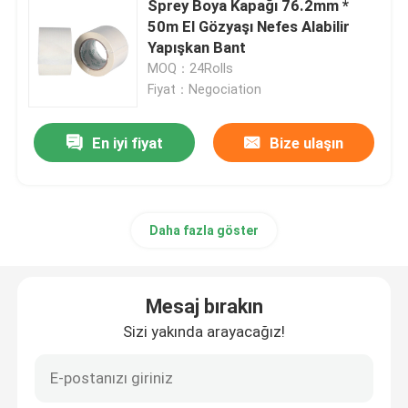
Sprey Boya Kapağı 76.2mm *
50m El Gözyaşı Nefes Alabilir
Test Astarı Kağıdı
Yapışkan Bant
MOQ：24Rolls
Fiyat：Negociation
Alçı Sıva Tozu
En iyi fiyat
Bize ulaşın
geçici zemin koruması
Daha fazla göster
Mesaj bırakın
Sizi yakında arayacağız!