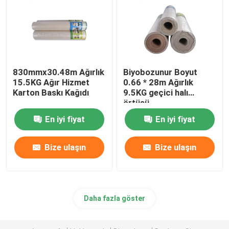
830mmx30.48m Ağırlık
Biyobozunur Boyut
15.5KG Ağır Hizmet
0.66 * 28m Ağırlık
Karton Baskı Kağıdı
9.5KG geçici halı
örtüsü
En iyi fiyat
En iyi fiyat
Bize ulaşın
Bize ulaşın
Daha fazla göster