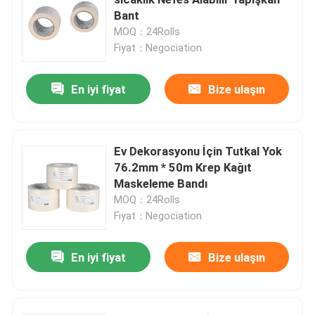
Bant
MOQ：24Rolls
Geçici Koruyucu Zemin Kaplaması
Fiyat：Negociation
Siyah karton kağıt
En iyi fiyat
Bize ulaşın
Nefes Alabilir Yapışkan Bant
Ev Dekorasyonu İçin Tutkal Yok
76.2mm * 50m Krep Kağıt
Rulo Kağıt Paketleme
Maskeleme Bandı
MOQ：24Rolls
Siyah Kuşe Kağıt
Fiyat：Negociation
En iyi fiyat
Bize ulaşın
Renkli Kağıt Ruloları
Geri Dönüşümlü Karton Kağıt