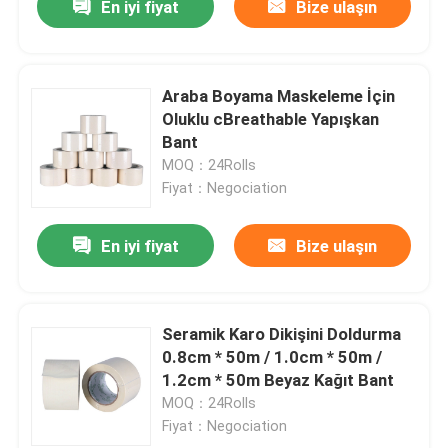
En iyi fiyat
Bize ulaşın
Araba Boyama Maskeleme İçin
Oluklu cBreathable Yapışkan
Bant
MOQ：24Rolls
Fiyat：Negociation
En iyi fiyat
Bize ulaşın
Seramik Karo Dikişini Doldurma
0.8cm * 50m / 1.0cm * 50m /
1.2cm * 50m Beyaz Kağıt Bant
MOQ：24Rolls
Fiyat：Negociation