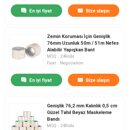
En iyi fiyat
Bize ulaşın
Zemin Koruması İçin Genişlik
76mm Uzunluk 50m / 51m Nefes
Alabilir Yapışkan Bant
MOQ：24Rolls
Fiyat：Negociation
En iyi fiyat
Bize ulaşın
Genişlik 76,2 mm Kalınlık 0,5 cm
Güzel Tahıl Beyaz Maskeleme
Bandı
MOQ：24Rolls