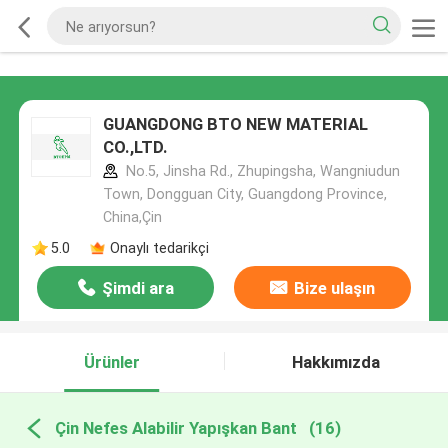
GUANGDONG BTO NEW MATERIAL
CO.,LTD.
No.5, Jinsha Rd., Zhupingsha, Wangniudun
Town, Dongguan City, Guangdong Province,
China,Çin
5.0
Onaylı tedarikçi
Şimdi ara
Bize ulaşın
Ürünler
Hakkımızda
Çin Nefes Alabilir Yapışkan Bant
(16)