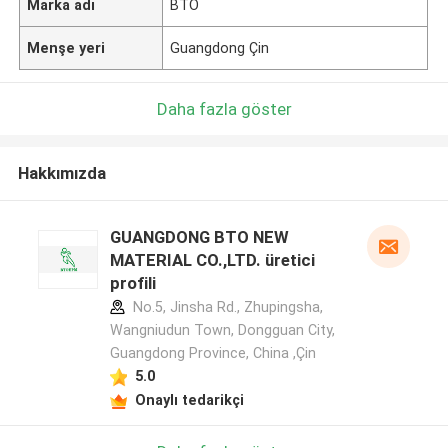
Marka adı
BTO
Menşe yeri
Guangdong Çin
Daha fazla göster
Hakkımızda
GUANGDONG BTO NEW
MATERIAL CO.,LTD. üretici
profili
No.5, Jinsha Rd., Zhupingsha,
Wangniudun Town, Dongguan City,
Guangdong Province, China ,Çin
5.0
Onaylı tedarikçi