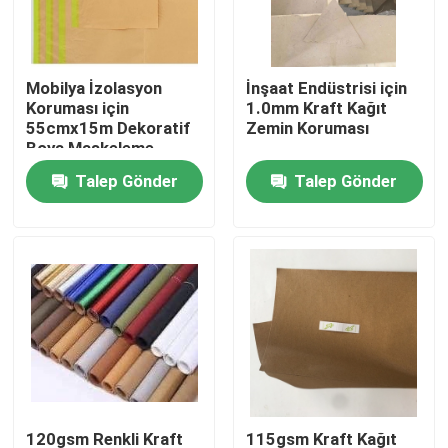
Ürünler
Mobilya İzolasyon
İnşaat Endüstrisi için
Koruması için
1.0mm Kraft Kağıt
Zemin Koruma Kağıdı
55cmx15m Dekoratif
Zemin Koruması
Boya Maskeleme
Kağıdı
Talep Gönder
Talep Gönder
Geçici Zemin Koruma Rulosu
Kraft Kağıt Zemin Koruması
İnşaat Zemin Kaplama Kağıdı
Karton Baskı Kağıdı
Su geçirmez Döşeme Levhaları
120gsm Renkli Kraft
115gsm Kraft Kağıt