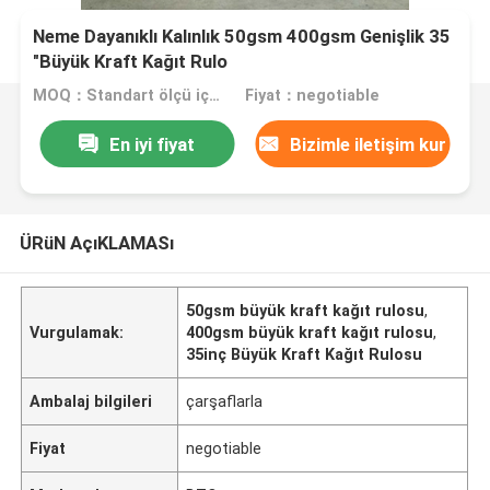
Neme Dayanıklı Kalınlık 50gsm 400gsm Genişlik 35
"Büyük Kraft Kağıt Rulo
MOQ：Standart ölçü için 1 ton
Fiyat：negotiable
En iyi fiyat
Bizimle iletişim kur
ÜRüN AçıKLAMASı
50gsm büyük kraft kağıt rulosu
,
Vurgulamak:
400gsm büyük kraft kağıt rulosu
,
35inç Büyük Kraft Kağıt Rulosu
Ambalaj bilgileri
çarşaflarla
Fiyat
negotiable