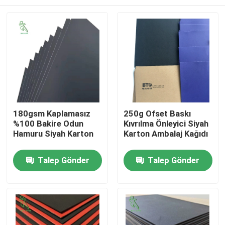
180gsm Kaplamasız
250g Ofset Baskı
%100 Bakire Odun
Kıvrılma Önleyici Siyah
Hamuru Siyah Karton
Karton Ambalaj Kağıdı
Ev
Talep Gönder
Talep Gönder
Ürün:% s
Hakkımızda