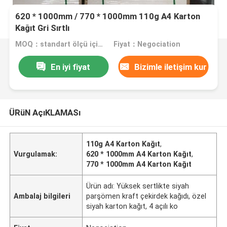
620 * 1000mm / 770 * 1000mm 110g A4 Karton
Kağıt Gri Sırtlı
MOQ：standart ölçü için üç ton, özel ölçü için beş ton
Fiyat：Negociation
En iyi fiyat
Bizimle iletişim kur
ÜRüN AçıKLAMASı
110g A4 Karton Kağıt
,
Vurgulamak:
620 * 1000mm A4 Karton Kağıt
,
770 * 1000mm A4 Karton Kağıt
Ürün adı: Yüksek sertlikte siyah
Ambalaj bilgileri
parşömen kraft çekirdek kağıdı, özel
siyah karton kağıt, 4 açılı ko