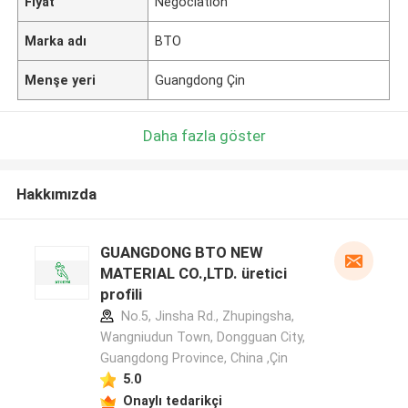
Fiyat
Negociation
Marka adı
BTO
Menşe yeri
Guangdong Çin
Daha fazla göster
Hakkımızda
GUANGDONG BTO NEW
MATERIAL CO.,LTD. üretici
profili
No.5, Jinsha Rd., Zhupingsha,
Wangniudun Town, Dongguan City,
Guangdong Province, China ,Çin
5.0
Onaylı tedarikçi