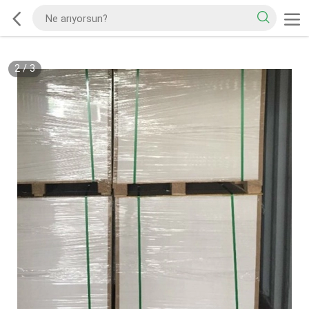
2
/
3