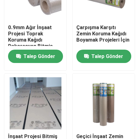
Ürünler
0.9mm Ağır İnşaat
Çarpışma Karşıtı
Projesi Toprak
Zemin Koruma Kağıdı
Zemin Koruma Kağıdı
Koruma Kağıdı
Boyamak Projeleri İçin
Dekorasyon Bitmiş
Zemin Koruma
Talep Gönder
Talep Gönder
Geçici Zemin Koruma Rulosu
Malzemesi
Kraft Kağıt Zemin Koruması
İnşaat Zemin Kaplama Kağıdı
Karton Baskı Kağıdı
Su geçirmez Döşeme Levhaları
İnşaat Projesi Bitmiş
Geçici İnşaat Zemin