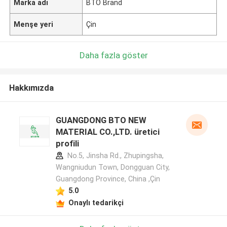
Marka adı
BTO Brand
Menşe yeri
Çin
Daha fazla göster
Hakkımızda
GUANGDONG BTO NEW
MATERIAL CO.,LTD. üretici
profili
No.5, Jinsha Rd., Zhupingsha,
Wangniudun Town, Dongguan City,
Guangdong Province, China ,Çin
5.0
Onaylı tedarikçi