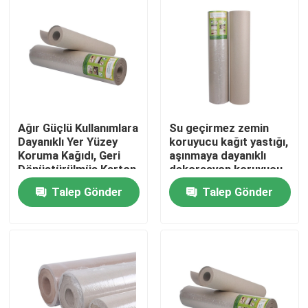
Ağır Güçlü Kullanımlara
Su geçirmez zemin
Dayanıklı Yer Yüzey
koruyucu kağıt yastığı,
Koruma Kağıdı, Geri
aşınmaya dayanıklı
Dönüştürülmüş Karton
dekorasyon koruyucu
kağıt
Talep Gönder
Talep Gönder
Ana sayfa
Hakkımızda
Kişiler