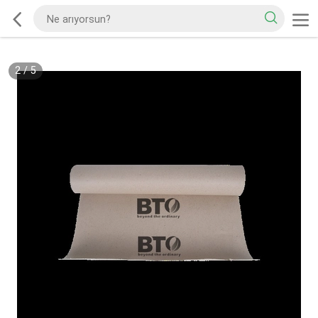
2
/
5