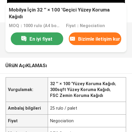
Mobilya İçin 32 '' × 100 'Geçici Yüzey Koruma
Kağıdı
MOQ：1000 rulo (A4 boyutunda ücretsiz örnek)
Fiyat：Negociation
En iyi fiyat
Bizimle iletişim kur
ÜRüN AçıKLAMASı
32 '' × 100 'Yüzey Koruma Kağıdı
,
Vurgulamak:
300sqft Yüzey Koruma Kağıdı
,
FSC Zemin Koruma Kağıdı
Ambalaj bilgileri
25 rulo / palet
Fiyat
Negociation