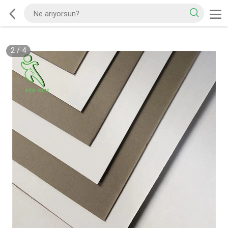
2
/
4