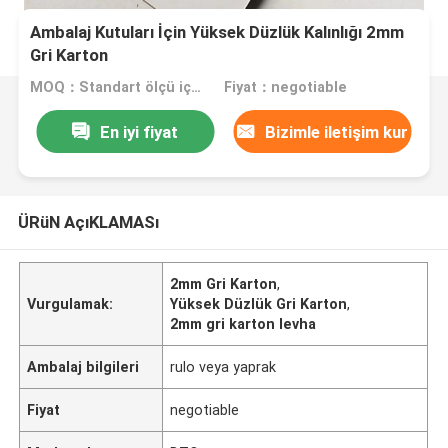
Ambalaj Kutuları İçin Yüksek Düzlük Kalınlığı 2mm
Gri Karton
MOQ：Standart ölçü için 15 ton
Fiyat：negotiable
En iyi fiyat
Bizimle iletişim kur
ÜRüN AçıKLAMASı
2mm Gri Karton
,
Vurgulamak:
Yüksek Düzlük Gri Karton
,
2mm gri karton levha
Ambalaj bilgileri
rulo veya yaprak
Fiyat
negotiable