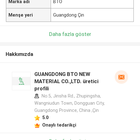
Marka adı
BTO
Menşe yeri
Guangdong Çin
Daha fazla göster
Hakkımızda
GUANGDONG BTO NEW
MATERIAL CO.,LTD. üretici
profili
No.5, Jinsha Rd., Zhupingsha,
Wangniudun Town, Dongguan City,
Guangdong Province, China ,Çin
5.0
Onaylı tedarikçi