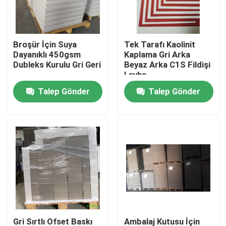
Fabrika turu
Broşür İçin Suya
Tek Tarafı Kaolinit
Dayanıklı 450gsm
Kaplama Gri Arka
Kalite kontrol
Dubleks Kurulu Gri Geri
Beyaz Arka C1S Fildişi
Levha
Talep Gönder
Talep Gönder
Bizimle iletişime geçin
Bir teklif isteği
Zemin Koruma Kağıdı
Geçici Zemin Koruma Rulosu
Kraft Kağıt Zemin Koruması
Gri Sırtlı Ofset Baskı
Ambalaj Kutusu İçin