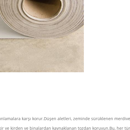
e çınlamalara karşı korur.Düşen aletleri, zeminde sürüklenen merdiv
z, kir ve kirden ve binalardan kaynaklanan tozdan koruyun.Bu, her tü