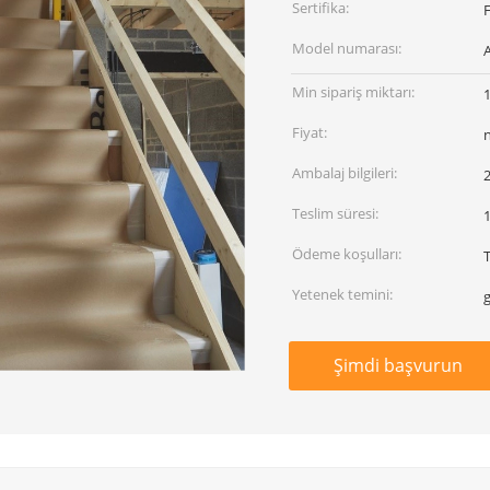
Sertifika:
Model numarası:
Min sipariş miktarı:
Fiyat:
Ambalaj bilgileri:
2
Teslim süresi:
1
Ödeme koşulları:
Yetenek temini:
Şimdi başvurun