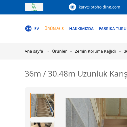
kary@btoholding.com
EV
ÜRÜN:% S
HAKKIMIZDA
FABRIKA TURU
Ana sayfa
Ürünler
Zemin Koruma Kağıdı
3
36m / 30.48m Uzunluk Karış