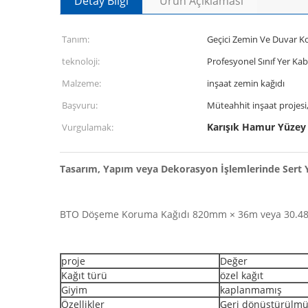
Detay Bilgi
Ürün Açıklaması
Tanım:
Geçici Zemin Ve Duvar K
teknoloji:
Profesyonel Sınıf Yer Ka
Malzeme:
inşaat zemin kağıdı
Başvuru:
Müteahhit inşaat projesi
Karışık Hamur Yüzey
Vurgulamak:
Tasarım, Yapım veya Dekorasyon İşlemlerinde Sert 
BTO Döşeme Koruma Kağıdı 820mm × 36m veya 30.48m
proje
Değer
Kağıt türü
özel kağıt
Giyim
kaplanmamış
Özellikler
Geri dönüştürülm