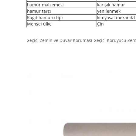
hamur malzemesi
karışık hamur
hamur tarzı
yenilenmek
Kağıt hamuru tipi
kimyasal mekanik
Menşei ülke
Çin
Geçici Zemin ve Duvar Koruması Geçici Koruyucu Zemi