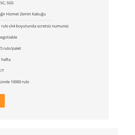
FSC, SGS
Ağır Hizmet Zemin Kabuğu
1 rulo (A4 boyutunda ücretsiz numune)
negotiable
5 rulo/palet
 hafta
T/T
günde 10000 rulo