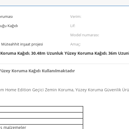
oruması
Verim:
buğu Kağıdı
Lif:
Model numarası:
, Müteahhit inşaat projesi
Amaç:
 Koruma Kağıdı
30.48m Uzunluk Yüzey Koruma Kağıdı
36m Uzunl
,
,
Yüzey Koruma Kağıdı Kullanılmaktadır
 Home Edition Geçici Zemin Koruma, Yüzey Koruma Güvenlik Ürü
üş malzemeler