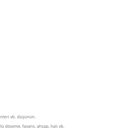
enleri vb. düşünün.
rlü döşeme, fayans, ahşap, halı vb.