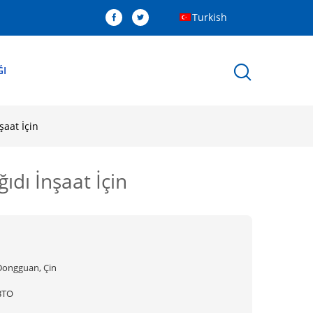
Turkish
ĞI
aat İçin
dı İnşaat İçin
Dongguan, Çin
BTO