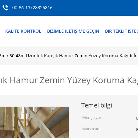
00-86-13728826316
KALITE KONTROL
BIZIMLE ILETIŞIME GEÇIN
BIR TEKLIF ISTE
6m / 30.48m Uzunluk Karışık Hamur Zemin Yüzey Koruma Kağıdı İnş
ık Hamur Zemin Yüzey Koruma Kağı
Temel bilgi
Menşe yeri:
Marka adı: