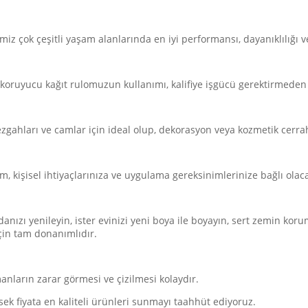
 çok çeşitli yaşam alanlarında en iyi performansı, dayanıklılığı 
koruyucu kağıt rulomuzun kullanımı, kalifiye işgücü gerektirmeden 
tezgahları ve camlar için ideal olup, dekorasyon veya kozmetik cerr
, kişisel ihtiyaçlarınıza ve uygulama gereksinimlerinize bağlı olaca
nızı yenileyin, ister evinizi yeni boya ile boyayın, sert zemin koru
çin tam donanımlıdır.
anların zarar görmesi ve çizilmesi kolaydır.
k fiyata en kaliteli ürünleri sunmayı taahhüt ediyoruz.