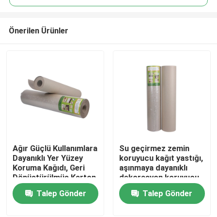
Önerilen Ürünler
Ağır Güçlü Kullanımlara
Su geçirmez zemin
Ev
Dayanıklı Yer Yüzey
koruyucu kağıt yastığı,
Koruma Kağıdı, Geri
aşınmaya dayanıklı
Dönüştürülmüş Karton
dekorasyon koruyucu
Ürün:% s
kağıt
Talep Gönder
Talep Gönder
Hakkımızda