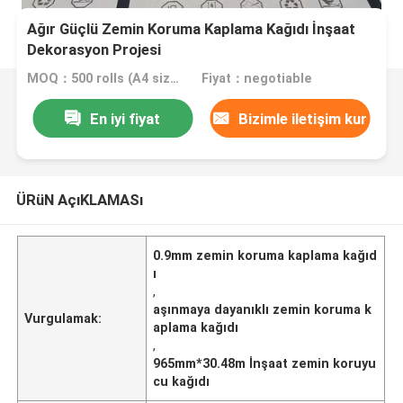
Ağır Güçlü Zemin Koruma Kaplama Kağıdı İnşaat
Dekorasyon Projesi
MOQ：500 rolls (A4 size free sample)
Fiyat：negotiable
En iyi fiyat
Bizimle iletişim kur
ÜRüN AçıKLAMASı
0.9mm zemin koruma kaplama kağıd
ı
,
aşınmaya dayanıklı zemin koruma k
Vurgulamak:
aplama kağıdı
,
965mm*30.48m İnşaat zemin koruyu
cu kağıdı