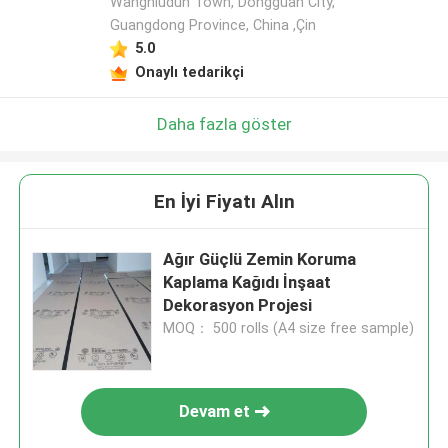
Wangniudun Town, Dongguan City,
Guangdong Province, China ,Çin
5.0
Onaylı tedarikçi
Daha fazla göster
En İyi Fiyatı Alın
Ağır Güçlü Zemin Koruma
Kaplama Kağıdı İnşaat
Dekorasyon Projesi
MOQ： 500 rolls (A4 size free sample)
Devam et