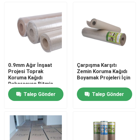
Fabrika turu
Kalite kontrol
Bizimle iletişime geçin
0.9mm Ağır İnşaat
Çarpışma Karşıtı
Projesi Toprak
Zemin Koruma Kağıdı
Bir teklif isteği
Koruma Kağıdı
Boyamak Projeleri İçin
Dekorasyon Bitmiş
Zemin Koruma
Talep Gönder
Talep Gönder
Malzemesi
Zemin Koruma Kağıdı
Geçici Zemin Koruma Rulosu
Kraft Kağıt Zemin Koruması