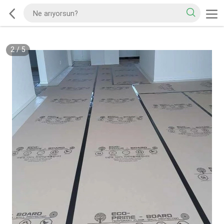
2
/
5